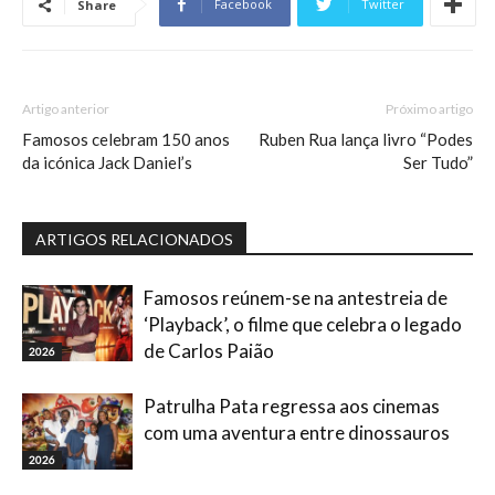
Facebook
Twitter
Share
Artigo anterior
Próximo artigo
Famosos celebram 150 anos
Ruben Rua lança livro “Podes
da icónica Jack Daniel’s
Ser Tudo”
ARTIGOS RELACIONADOS
Famosos reúnem-se na antestreia de
‘Playback’, o filme que celebra o legado
de Carlos Paião
2026
Patrulha Pata regressa aos cinemas
com uma aventura entre dinossauros
2026