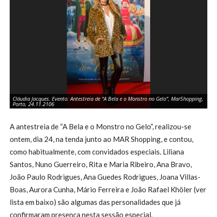
Cláudia Jacques. Evento: Antestreia de “A Bela e o Monstro no Gelo”, MarShopping,
Jo
Porto, 24.11.2106
Ma
A antestreia de “A Bela e o Monstro no Gelo”, realizou-se
ontem, dia 24, na tenda junto ao MAR Shopping, e contou,
como habitualmente, com convidados especiais. Liliana
Santos, Nuno Guerreiro, Rita e Maria Ribeiro, Ana Bravo,
João Paulo Rodrigues, Ana Guedes Rodrigues, Joana Villas-
Boas, Aurora Cunha, Mário Ferreira e João Rafael Khöler (ver
lista em baixo) são algumas das personalidades que já
confirmaram presença nesta sessão especial.