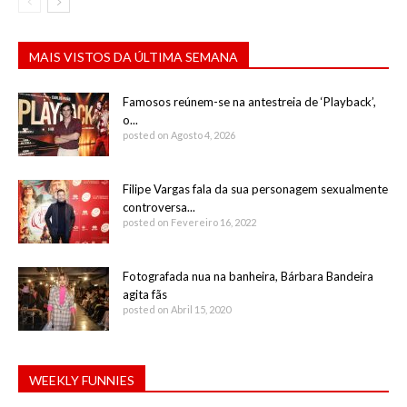
MAIS VISTOS DA ÚLTIMA SEMANA
Famosos reúnem-se na antestreia de ‘Playback’,
o...
posted on Agosto 4, 2026
Filipe Vargas fala da sua personagem sexualmente
controversa...
posted on Fevereiro 16, 2022
Fotografada nua na banheira, Bárbara Bandeira
agita fãs
posted on Abril 15, 2020
WEEKLY FUNNIES