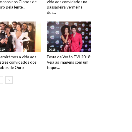
mosos nos Globos de
vida aos convidados na
ro pela lente...
passadeira vermelha
dos...
019
2018
fernizámos a vida aos
Festa de Verão TVI 2018:
ustres convidados dos
Veja as imagens com um
obos de Ouro
toque...