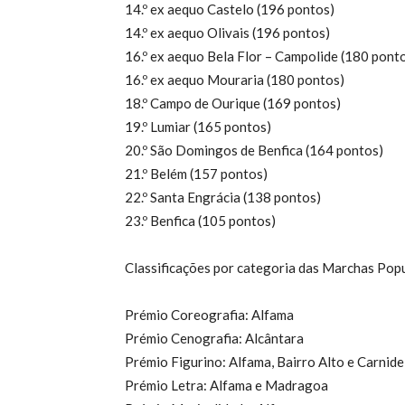
14.º ex aequo Castelo (196 pontos)
14.º ex aequo Olivais (196 pontos)
16.º ex aequo Bela Flor – Campolide (180 pont
16.º ex aequo Mouraria (180 pontos)
18.º Campo de Ourique (169 pontos)
19.º Lumiar (165 pontos)
20.º São Domingos de Benfica (164 pontos)
21.º Belém (157 pontos)
22.º Santa Engrácia (138 pontos)
23.º Benfica (105 pontos)
Classificações por categoria das Marchas Pop
Prémio Coreografia: Alfama
Prémio Cenografia: Alcântara
Prémio Figurino: Alfama, Bairro Alto e Carnide
Prémio Letra: Alfama e Madragoa