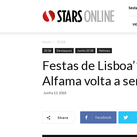
Stars
Sexta
Online
H
Inicio
2018
2018
Destaques
Junho 2018
Noticias
Festas de Lisboa
Alfama volta a s
Junho 13, 2018
Facebook
Share