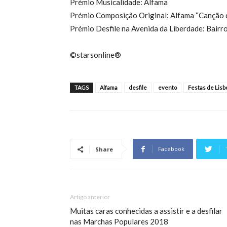
Prémio Musicalidade: Alfama
Prémio Composição Original: Alfama “Canção 
Prémio Desfile na Avenida da Liberdade: Bair
©starsonline®
TAGS
Alfama
desfile
evento
Festas de Lisb
Facebook
Share
Artigo anterior
Muitas caras conhecidas a assistir e a desfilar
nas Marchas Populares 2018