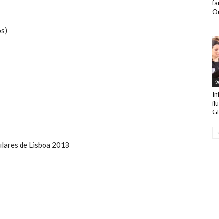
fa
Ou
os)
2
In
il
Gl
ulares de Lisboa 2018