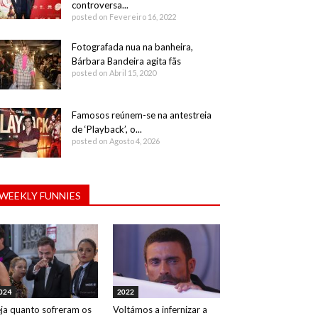
controversa...
posted on Fevereiro 16, 2022
Fotografada nua na banheira,
Bárbara Bandeira agita fãs
posted on Abril 15, 2020
Famosos reúnem-se na antestreia
de ‘Playback’, o...
posted on Agosto 4, 2026
WEEKLY FUNNIES
024
2022
ja quanto sofreram os
Voltámos a infernizar a