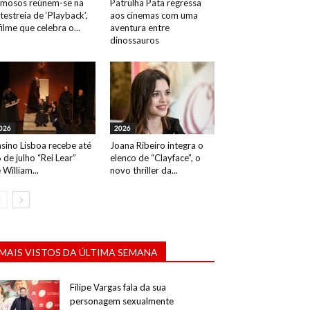
mosos reúnem-se na
Patrulha Pata regressa
testreia de ‘Playback’,
aos cinemas com uma
filme que celebra o...
aventura entre
dinossauros
026
2026
sino Lisboa recebe até
Joana Ribeiro integra o
 de julho “Rei Lear”
elenco de “Clayface”, o
 William...
novo thriller da...
MAIS VISTOS DA ÚLTIMA SEMANA
Filipe Vargas fala da sua
personagem sexualmente