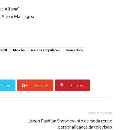
de Alfama”
ro Alto e Madragoa
oa’18
Marcha
marchas populares
vencedora
Twitter
Google+
Pinterest
Próximo artigo
Lisbon Fashion Show: evento de moda reune
personalidades da televisão