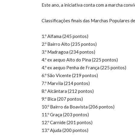
Este ano, a iniciativa conta com a marcha convi
Classificações finais das Marchas Populares d
1.º Alfama (245 pontos)
2.º Bairro Alto (235 pontos)
3.º Madragoa (234 pontos)
4.º ex aequo Alto do Pina (225 pontos)
4.º ex aequo Penha de França (225 pontos)
6.º São Vicente (219 pontos)
7.º Marvila (214 pontos)
8.º Alcântara (212 pontos)
9.º Bica (207 pontos)
10.º Bairro da Boavista (206 pontos)
11.º Graça (203 pontos)
12.º Carnide (201 pontos)
13.º Ajuda (200 pontos)