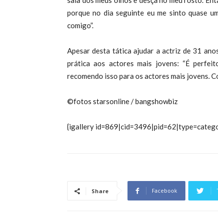
saia dos meus olhos e desça no meu rosto. Ent
porque no dia seguinte eu me sinto quase um
comigo”.
Apesar desta tática ajudar a actriz de 31 an
prática aos actores mais jovens: “É perfei
recomendo isso para os actores mais jovens. C
©fotos starsonline / bangshowbiz
{igallery id=869|cid=3496|pid=62|type=catego
Facebook
Share