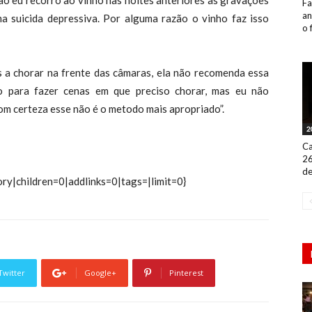
ão eu recorro ao vinho nas noites anteriores às gravações
Fa
an
a suicida depressiva. Por alguma razão o vinho faz isso
o 
os a chorar na frente das câmaras, ela não recomenda essa
to para fazer cenas em que preciso chorar, mas eu não
om certeza esse não é o metodo mais apropriado”.
2
Ca
26
de
ry|children=0|addlinks=0|tags=|limit=0}
Twitter
Google+
Pinterest