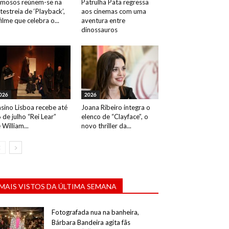
mosos reúnem-se na
Patrulha Pata regressa
testreia de ‘Playback’,
aos cinemas com uma
filme que celebra o...
aventura entre
dinossauros
026
2026
sino Lisboa recebe até
Joana Ribeiro integra o
 de julho “Rei Lear”
elenco de “Clayface”, o
 William...
novo thriller da...
MAIS VISTOS DA ÚLTIMA SEMANA
Fotografada nua na banheira,
Bárbara Bandeira agita fãs