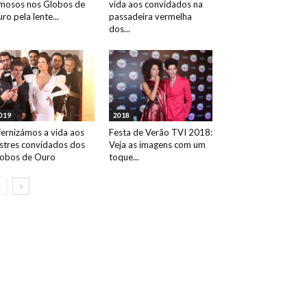
mosos nos Globos de
vida aos convidados na
ro pela lente...
passadeira vermelha
dos...
019
2018
fernizámos a vida aos
Festa de Verão TVI 2018:
ustres convidados dos
Veja as imagens com um
obos de Ouro
toque...