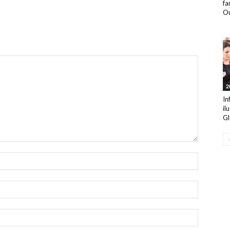
fa
Ou
2
In
il
Gl