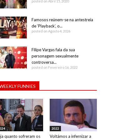
posted on Abril 15, 2020
Famosos reúnem-se na antestreia
de ‘Playback’, o...
posted on Agosto 4, 2026
Filipe Vargas fala da sua
personagem sexualmente
controversa...
posted on Fevereiro 16, 2022
WEEKLY FUNNIES
024
2022
ja quanto sofreram os
Voltámos a infernizar a