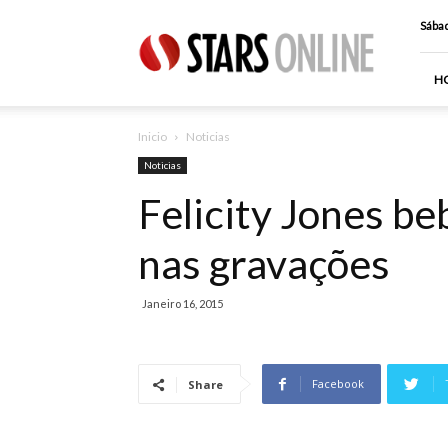
Stars
Sábad
Online
H
Inicio
Noticias
Noticias
Felicity Jones be
nas gravações
Janeiro 16, 2015
Facebook
Share