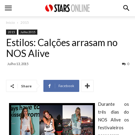
Inicio
2015
2015
Julho 2015
Estilos: Calções arrasam no
NOS Alive
Julho 13, 2015
0
Facebook
Share
Durante os
três dias do
NOS Alive os
festivaleiros