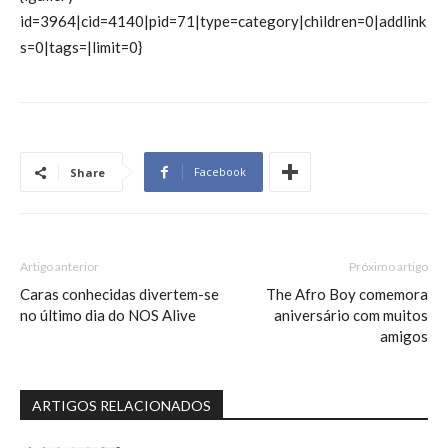
id=3964|cid=4140|pid=71|type=category|children=0|addlink
s=0|tags=|limit=0}
Facebook
Share
Artigo anterior
Próximo artigo
Caras conhecidas divertem-se
The Afro Boy comemora
no último dia do NOS Alive
aniversário com muitos
amigos
ARTIGOS RELACIONADOS