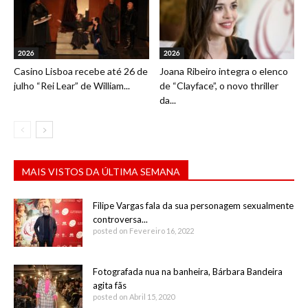
2026
2026
Casino Lisboa recebe até 26 de
Joana Ribeiro integra o elenco
julho “Rei Lear” de William...
de “Clayface”, o novo thriller
da...
MAIS VISTOS DA ÚLTIMA SEMANA
Filipe Vargas fala da sua personagem sexualmente
controversa...
posted on Fevereiro 16, 2022
Fotografada nua na banheira, Bárbara Bandeira
agita fãs
posted on Abril 15, 2020