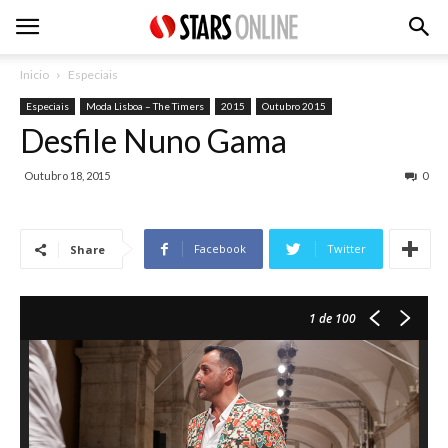
Inicio
Especiais
Especiais
Moda Lisboa – The Timers
2015
Outubro 2015
Desfile Nuno Gama
Outubro 18, 2015
0
Facebook
Twitter
Share
1
de 100