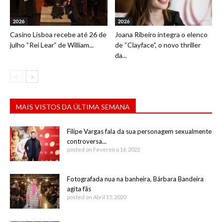
2026
2026
Casino Lisboa recebe até 26 de
Joana Ribeiro integra o elenco
julho “Rei Lear” de William...
de “Clayface”, o novo thriller
da...
MAIS VISTOS DA ÚLTIMA SEMANA
Filipe Vargas fala da sua personagem sexualmente
controversa...
posted on Fevereiro 16, 2022
Fotografada nua na banheira, Bárbara Bandeira
agita fãs
posted on Abril 15, 2020