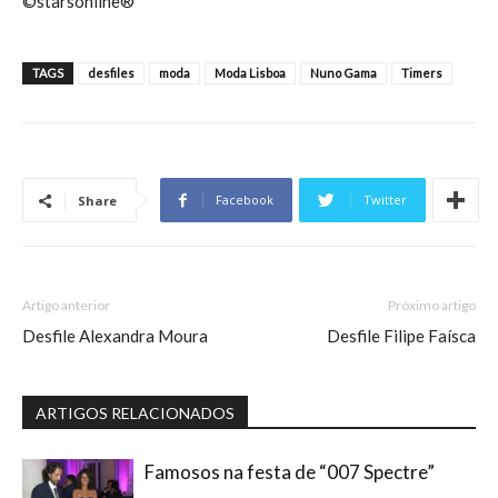
©starsonline®
TAGS
desfiles
moda
Moda Lisboa
Nuno Gama
Timers
Facebook
Twitter
Share
Artigo anterior
Próximo artigo
Desfile Alexandra Moura
Desfile Filipe Faísca
ARTIGOS RELACIONADOS
Famosos na festa de “007 Spectre”