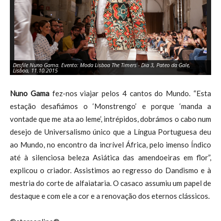
Desfile Nuno Gama. Evento: Moda Lisboa The Timers - Dia 3, Pateo da Gale,
De
Lisboa, 11.10.2015
Li
Nuno Gama
fez-nos viajar pelos 4 cantos do Mundo. “Esta
estação desafiámos o ‘Monstrengo’ e porque ‘manda a
vontade que me ata ao leme’, intrépidos, dobrámos o cabo num
desejo de Universalismo único que a Língua Portuguesa deu
ao Mundo, no encontro da incrível África, pelo imenso Índico
até à silenciosa beleza Asiática das amendoeiras em flor”,
explicou o criador. Assistimos ao regresso do Dandismo e à
mestria do corte de alfaiataria. O casaco assumiu um papel de
destaque e com ele a cor e a renovação dos eternos clássicos.