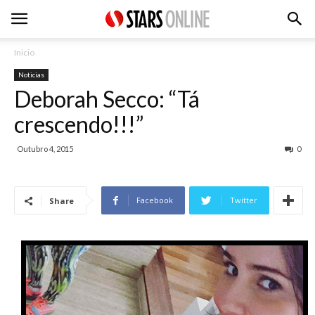
Inicio
Noticias
Deborah Secco: “Tá
crescendo!!!”
Outubro 4, 2015
0
Facebook
Twitter
Share