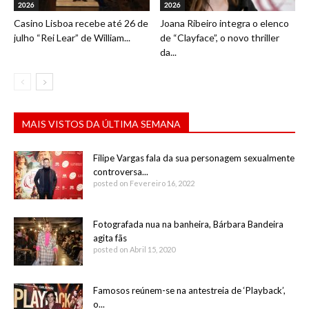
2026
2026
Casino Lisboa recebe até 26 de
Joana Ribeiro integra o elenco
julho “Rei Lear” de William...
de “Clayface”, o novo thriller
da...
MAIS VISTOS DA ÚLTIMA SEMANA
Filipe Vargas fala da sua personagem sexualmente
controversa...
posted on Fevereiro 16, 2022
Fotografada nua na banheira, Bárbara Bandeira
agita fãs
posted on Abril 15, 2020
Famosos reúnem-se na antestreia de ‘Playback’,
o...