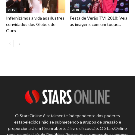
2019
2018
Infernizámos a vida aos ilustres
Festa de Verão TVI 2018: Veja
convidados dos Globos de
as imagens com um toque...
Ouro
O StarsOnline é totalmente independente dos poderes
estabelecidos não se submetendo a grupos de pressão e
proporcionará um fórum aberto à livre discussão. O StarsOnline
rege-se pelas leis da República Portuguesa cumprindo as normas