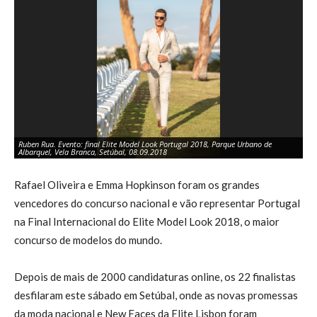
Ruben Rua. Evento: final Elite Model Look Portugal 2018, Parque Urbano de
Dâ
Albarquel, Vela Branca, Setúbal, 08.09.2018
Po
Rafael Oliveira e Emma Hopkinson foram os grandes
vencedores do concurso nacional e vão representar Portugal
na Final Internacional do Elite Model Look 2018, o maior
concurso de modelos do mundo.
Depois de mais de 2000 candidaturas online, os 22 finalistas
desfilaram este sábado em Setúbal, onde as novas promessas
da moda nacional e New Faces da Elite Lisbon foram