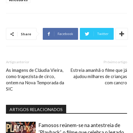
Facebook
Twitter
Share
Artigo anterior
Próximo artigo
As imagens de Cláudia Vieira,
Estreia amanhã o filme que já
como trapezista de circo,
ajudou milhares de crianças
ontem na Nova Temporada da
com cancro
SIC
ARTIGOS RELACIONADOS
Famosos reúnem-se na antestreia de
‘Playback’, o filme que celebra o legado