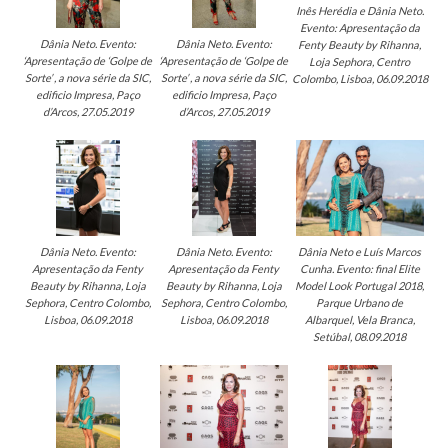
Inês Herédia e Dânia Neto.
Evento: Apresentação da
Dânia Neto. Evento:
Dânia Neto. Evento:
Fenty Beauty by Rihanna,
‘Apresentação de ‘Golpe de
‘Apresentação de ‘Golpe de
Loja Sephora, Centro
Sorte’ , a nova série da SIC,
Sorte’ , a nova série da SIC,
Colombo, Lisboa, 06.09.2018
edificio Impresa, Paço
edificio Impresa, Paço
d’Arcos, 27.05.2019
d’Arcos, 27.05.2019
Dânia Neto e Luís Marcos
Dânia Neto. Evento:
Dânia Neto. Evento:
Cunha. Evento: final Elite
Apresentação da Fenty
Apresentação da Fenty
Model Look Portugal 2018,
Beauty by Rihanna, Loja
Beauty by Rihanna, Loja
Parque Urbano de
Sephora, Centro Colombo,
Sephora, Centro Colombo,
Albarquel, Vela Branca,
Lisboa, 06.09.2018
Lisboa, 06.09.2018
Setúbal, 08.09.2018