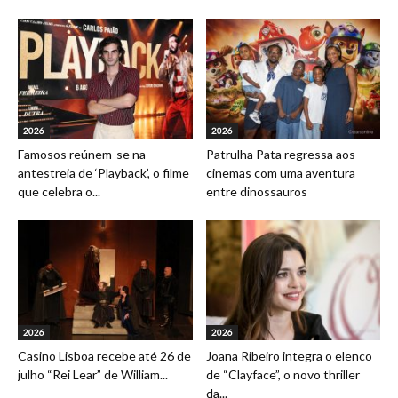
2026
2026
Famosos reúnem-se na
Patrulha Pata regressa aos
antestreia de ‘Playback’, o filme
cinemas com uma aventura
que celebra o...
entre dinossauros
2026
2026
Casino Lisboa recebe até 26 de
Joana Ribeiro integra o elenco
julho “Rei Lear” de William...
de “Clayface”, o novo thriller
da...