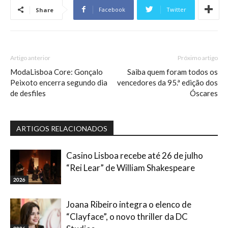
Facebook
Twitter
Share
Artigo anterior
Próximo artigo
ModaLisboa Core: Gonçalo
Saiba quem foram todos os
Peixoto encerra segundo dia
vencedores da 95.ª edição dos
de desfiles
Óscares
ARTIGOS RELACIONADOS
Casino Lisboa recebe até 26 de julho
“Rei Lear” de William Shakespeare
2026
Joana Ribeiro integra o elenco de
“Clayface”, o novo thriller da DC