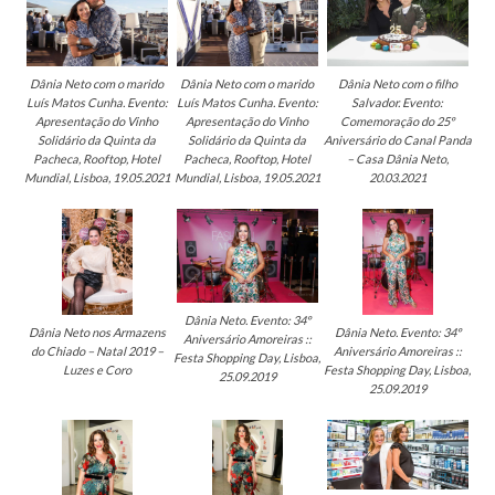
Dânia Neto com o marido
Dânia Neto com o marido
Dânia Neto com o filho
Luís Matos Cunha. Evento:
Luís Matos Cunha. Evento:
Salvador. Evento:
Apresentação do Vinho
Apresentação do Vinho
Comemoração do 25º
Solidário da Quinta da
Solidário da Quinta da
Aniversário do Canal Panda
Pacheca, Rooftop, Hotel
Pacheca, Rooftop, Hotel
– Casa Dânia Neto,
Mundial, Lisboa, 19.05.2021
Mundial, Lisboa, 19.05.2021
20.03.2021
Dânia Neto. Evento: 34º
Dânia Neto nos Armazens
Dânia Neto. Evento: 34º
Aniversário Amoreiras ::
do Chiado – Natal 2019 –
Aniversário Amoreiras ::
Festa Shopping Day, Lisboa,
Luzes e Coro
Festa Shopping Day, Lisboa,
25.09.2019
25.09.2019