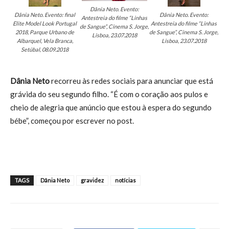
Dânia Neto. Evento:
Dânia Neto. Evento: final
Dânia Neto. Evento:
Antestreia do filme “Linhas
Elite Model Look Portugal
Antestreia do filme “Linhas
de Sangue”, Cinema S. Jorge,
2018, Parque Urbano de
de Sangue”, Cinema S. Jorge,
Lisboa, 23.07.2018
Albarquel, Vela Branca,
Lisboa, 23.07.2018
Setúbal, 08.09.2018
Dânia Neto
recorreu às redes sociais para anunciar que está
grávida do seu segundo filho. “É com o coração aos pulos e
cheio de alegria que anúncio que estou à espera do segundo
bébe”, começou por escrever no post.
TAGS
Dânia Neto
gravidez
notícias