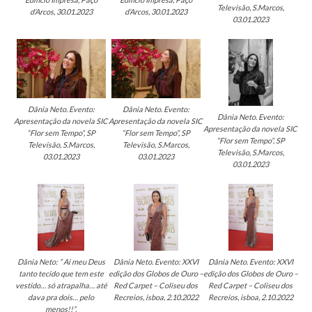
Televisão, S.Marcos,
d’Arcos, 30.01.2023
d’Arcos, 30.01.2023
03.01.2023
Dânia Neto. Evento:
Dânia Neto. Evento:
Dânia Neto. Evento:
Apresentação da novela SIC
Apresentação da novela SIC
Apresentação da novela SIC
“Flor sem Tempo”, SP
“Flor sem Tempo”, SP
“Flor sem Tempo”, SP
Televisão, S.Marcos,
Televisão, S.Marcos,
Televisão, S.Marcos,
03.01.2023
03.01.2023
03.01.2023
Dânia Neto: ” Ai meu Deus
Dânia Neto. Evento: XXVI
Dânia Neto. Evento: XXVI
tanto tecido que tem este
edição dos Globos de Ouro –
edição dos Globos de Ouro –
vestido… só atrapalha… até
Red Carpet – Coliseu dos
Red Carpet – Coliseu dos
dava pra dois… pelo
Recreios, isboa, 2.10.2022
Recreios, isboa, 2.10.2022
menos!!”.