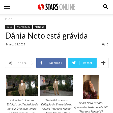
Inicio
2023
Março 2023
Noticias
Dânia Neto está grávida
Março 12, 2023
0
Facebook
Twitter
Share
Dânia Neto. Evento:
Dânia Neto. Evento:
Dânia Neto. Evento:
Exibição do 1º episódio da
Exibição do 1º episódio da
Apresentação da novela SIC
novela “Flor sem Tempo”,
novela “Flor sem Tempo”,
“Flor sem Tempo”, SP
Edificio Impresa, Paço
Edificio Impresa, Paço