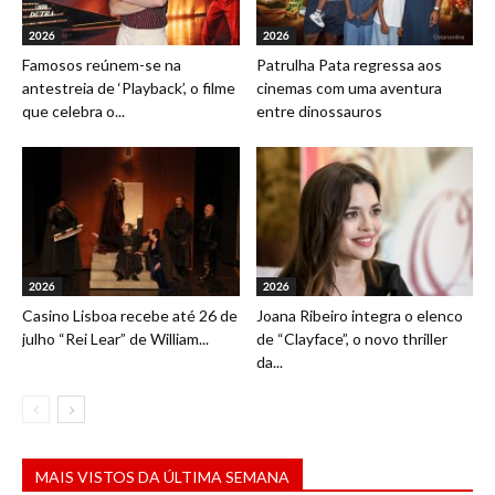
2026
2026
Famosos reúnem-se na
Patrulha Pata regressa aos
antestreia de ‘Playback’, o filme
cinemas com uma aventura
que celebra o...
entre dinossauros
2026
2026
Casino Lisboa recebe até 26 de
Joana Ribeiro integra o elenco
julho “Rei Lear” de William...
de “Clayface”, o novo thriller
da...
MAIS VISTOS DA ÚLTIMA SEMANA