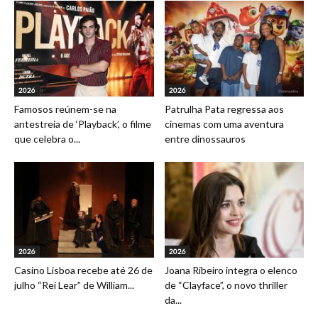
2026
2026
Famosos reúnem-se na
Patrulha Pata regressa aos
antestreia de ‘Playback’, o filme
cinemas com uma aventura
que celebra o...
entre dinossauros
2026
2026
Casino Lisboa recebe até 26 de
Joana Ribeiro integra o elenco
julho “Rei Lear” de William...
de “Clayface”, o novo thriller
da...