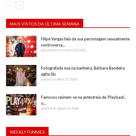
MAIS VISTOS DA ÚLTIMA SEMANA
Filipe Vargas fala da sua personagem sexualmente
controversa...
posted on Fevereiro 16, 2022
Fotografada nua na banheira, Bárbara Bandeira
agita fãs
posted on Abril 15, 2020
Famosos reúnem-se na antestreia de ‘Playback’,
o...
posted on Agosto 4, 2026
WEEKLY FUNNIES