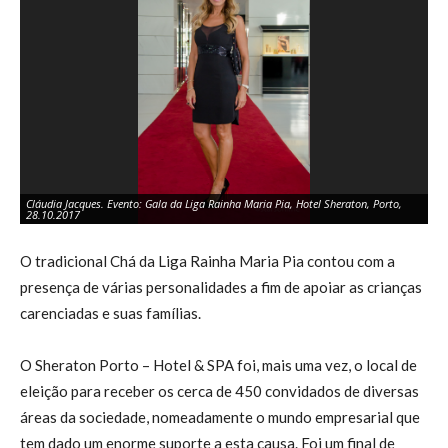
Cláudia Jacques. Evento: Gala da Liga Rainha Maria Pia, Hotel Sheraton, Porto,
Su
28.10.2017
28
O tradicional Chá da Liga Rainha Maria Pia contou com a
presença de várias personalidades a fim de apoiar as crianças
carenciadas e suas famílias.
O Sheraton Porto – Hotel & SPA foi, mais uma vez, o local de
eleição para receber os cerca de 450 convidados de diversas
áreas da sociedade, nomeadamente o mundo empresarial que
tem dado um enorme suporte a esta causa. Foi um final de