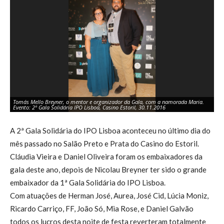
Tomás Mello Breyner, o mentor e organizador da Gala, com a namorada Maria.
Da
Evento: 2ª Gala Solidária IPO Lisboa, Casino Estoril, 30.11.2016
Ev
A 2ª Gala Solidária do IPO Lisboa aconteceu no último dia do
mês passado no Salão Preto e Prata do Casino do Estoril.
Cláudia Vieira e Daniel Oliveira foram os embaixadores da
gala deste ano, depois de Nicolau Breyner ter sido o grande
embaixador da 1ª Gala Solidária do IPO Lisboa.
Com atuações de Herman José, Aurea, José Cid, Lúcia Moniz,
Ricardo Carriço, FF, João Só, Mia Rose, e Daniel Galvão
todos os lucros desta noite de festa reverteram totalmente