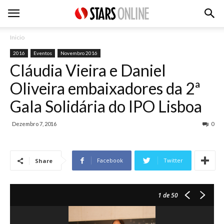
Inicio
2016
Eventos
Novembro 2016
Cláudia Vieira e Daniel
Oliveira embaixadores da 2ª
Gala Solidária do IPO Lisboa
Dezembro 7, 2016
0
Facebook
Twitter
Share
1
de 50