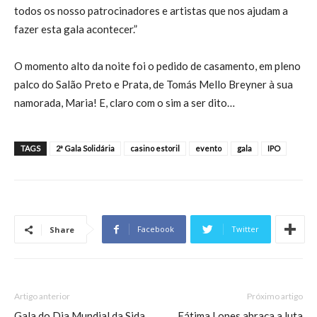
todos os nosso patrocinadores e artistas que nos ajudam a
fazer esta gala acontecer.”
O momento alto da noite foi o pedido de casamento, em pleno
palco do Salão Preto e Prata, de Tomás Mello Breyner à sua
namorada, Maria! E, claro com o sim a ser dito…
TAGS
2ª Gala Solidária
casino estoril
evento
gala
IPO
Facebook
Twitter
Share
Artigo anterior
Próximo artigo
Gala do Dia Mundial da Sida
Fátima Lopes abraça a luta