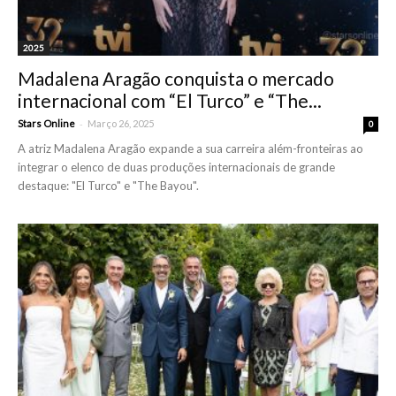
2025
Madalena Aragão conquista o mercado
internacional com “El Turco” e “The...
-
Stars Online
Março 26, 2025
0
A atriz Madalena Aragão expande a sua carreira além-fronteiras ao
integrar o elenco de duas produções internacionais de grande
destaque: "El Turco" e "The Bayou".