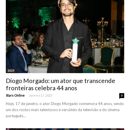
2025
Diogo Morgado: um ator que transcende
fronteiras celebra 44 anos
-
Stars Online
Janeiro 17, 2025
0
Hoje, 17 de janeiro, o ator Diogo Morgado comemora 44 anos, sendo
um dos rostos mais talentosos e versáteis da televisão e do cinema
português...