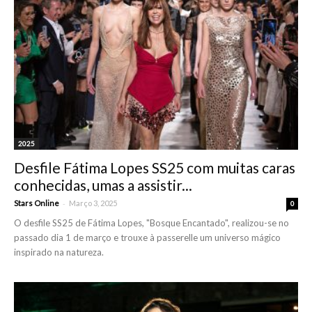
2025
Desfile Fátima Lopes SS25 com muitas caras
conhecidas, umas a assistir...
-
Stars Online
Março 3, 2025
0
O desfile SS25 de Fátima Lopes, "Bosque Encantado", realizou-se no
passado dia 1 de março e trouxe à passerelle um universo mágico
inspirado na natureza.