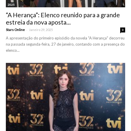
2025
“A Herança”: Elenco reunido para a grande
estreia da nova aposta...
-
Stars Online
Janeiro 29, 2025
0
A apresentação do primeiro episódio da novela "A Herança" decorreu
na passada segunda-feira, 27 de janeiro, contando com a presença do
elenco...