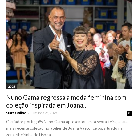
2025
Nuno Gama regressa à moda feminina com
coleção inspirada em Joana...
-
Stars Online
Outubro 26, 2025
0
O criador português Nuno Gama apresentou, esta sexta-feira, a sua
mais recente coleção no atelier de Joana Vasconcelos, situado na
zona ribeirinha de Lisboa.