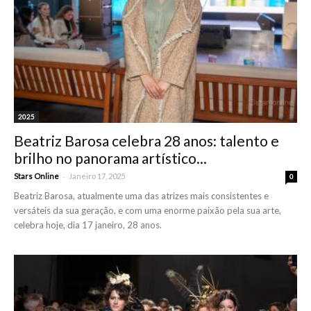
2025
Beatriz Barosa celebra 28 anos: talento e
brilho no panorama artístico...
-
Stars Online
Janeiro 17, 2025
0
Beatriz Barosa, atualmente uma das atrizes mais consistentes e
versáteis da sua geração, e com uma enorme paixão pela sua arte,
celebra hoje, dia 17 janeiro, 28 anos.