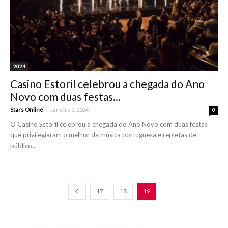
2024
Casino Estoril celebrou a chegada do Ano
Novo com duas festas...
-
Stars Online
Janeiro 5, 2024
0
O Casino Estoril celebrou a chegada do Ano Novo com duas festas
que privilegiaram o melhor da música portuguesa e repletas de
público...
17
18
19