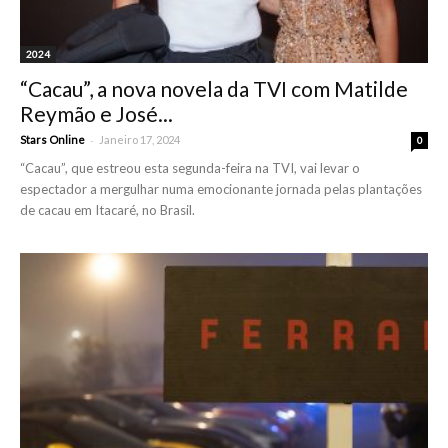
2024
“Cacau”, a nova novela da TVI com Matilde
Reymão e José...
-
Stars Online
Janeiro 17, 2024
0
“Cacau”, que estreou esta segunda-feira na TVI, vai levar o
espectador a mergulhar numa emocionante jornada pelas plantações
de cacau em Itacaré, no Brasil.