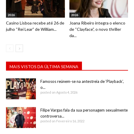
2026
2026
Casino Lisboa recebe até 26 de
Joana Ribeiro integra o elenco
julho “Rei Lear” de William...
de “Clayface”, o novo thriller
da...
MAIS VISTOS DA ÚLTIMA SEMANA
Famosos reúnem-se na antestreia de ‘Playback’,
o...
posted on Agosto 4, 2026
Filipe Vargas fala da sua personagem sexualmente
controversa...
posted on Fevereiro 16, 2022