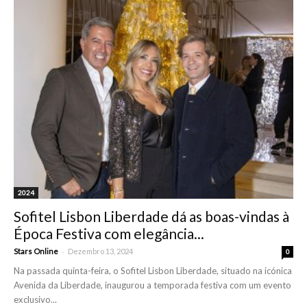
2024
Sofitel Lisbon Liberdade dá as boas-vindas à
Época Festiva com elegância...
-
Stars Online
Dezembro 13, 2024
0
Na passada quinta-feira, o Sofitel Lisbon Liberdade, situado na icónica
Avenida da Liberdade, inaugurou a temporada festiva com um evento
exclusivo...