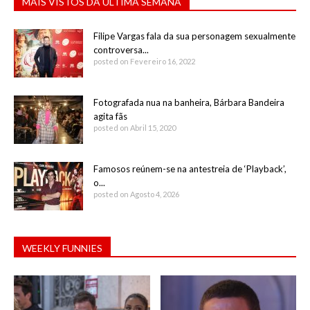
MAIS VISTOS DA ÚLTIMA SEMANA
Filipe Vargas fala da sua personagem sexualmente
controversa...
posted on Fevereiro 16, 2022
Fotografada nua na banheira, Bárbara Bandeira
agita fãs
posted on Abril 15, 2020
Famosos reúnem-se na antestreia de ‘Playback’,
o...
posted on Agosto 4, 2026
WEEKLY FUNNIES