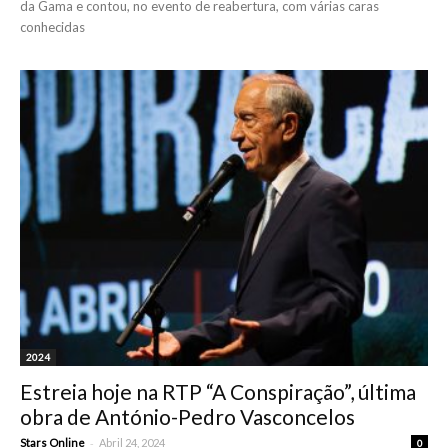
da Gama e contou, no evento de reabertura, com várias caras
conhecidas
2024
Estreia hoje na RTP “A Conspiração”, última
obra de António-Pedro Vasconcelos
-
Stars Online
Abril 24, 2024
0