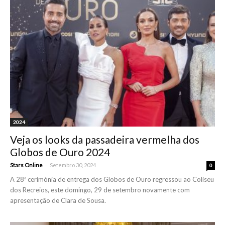
2024
Veja os looks da passadeira vermelha dos
Globos de Ouro 2024
-
Stars Online
Setembro 30, 2024
0
A 28ª cerimónia de entrega dos Globos de Ouro regressou ao Coliseu
dos Recreios, este domingo, 29 de setembro novamente com
apresentação de Clara de Sousa.