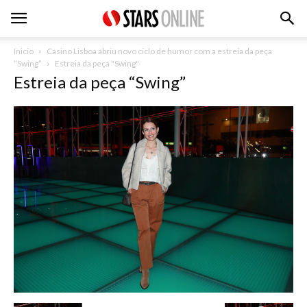
Inicio
Casino Lisboa abriu novo ciclo de humor com a estreia da peça
“Swing”
Estreia da peça "Swing"
Estreia da peça “Swing”