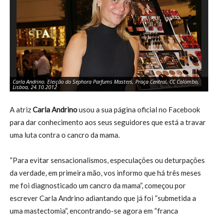
Carla Andrino. Eleição do Sephora Parfums Masters, Praça Central, CC Colombo,
Ca
Lisboa, 24.10.2012
Ma
A atriz
Carla Andrino
usou a sua página oficial no Facebook
para dar conhecimento aos seus seguidores que está a travar
uma luta contra o cancro da mama.
“Para evitar sensacionalismos, especulações ou deturpações
da verdade, em primeira mão, vos informo que há três meses
me foi diagnosticado um cancro da mama”, começou por
escrever Carla Andrino adiantando que já foi “submetida a
uma mastectomia”, encontrando-se agora em “franca