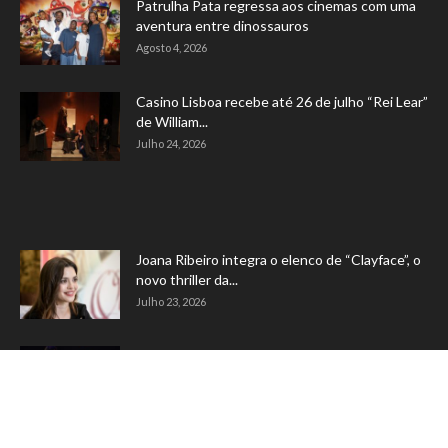
Patrulha Pata regressa aos cinemas com uma
aventura entre dinossauros
Agosto 4, 2026
Casino Lisboa recebe até 26 de julho “Rei Lear”
de William...
Julho 24, 2026
Joana Ribeiro integra o elenco de “Clayface”, o
novo thriller da...
Julho 23, 2026
Morreu Luís Represas aos 69 anos. A música
portuguesa está de...
Julho 22, 2026