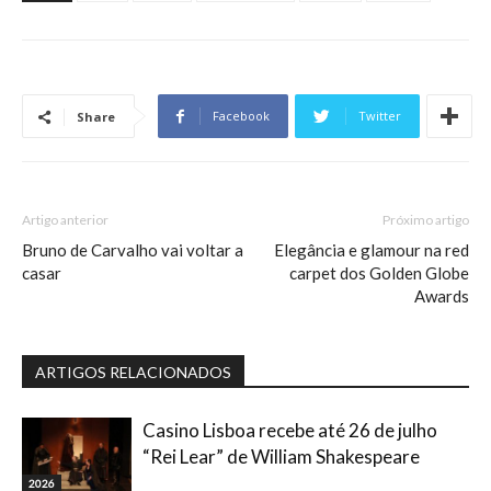
Facebook
Twitter
Share
Artigo anterior
Próximo artigo
Bruno de Carvalho vai voltar a
Elegância e glamour na red
casar
carpet dos Golden Globe
Awards
ARTIGOS RELACIONADOS
Casino Lisboa recebe até 26 de julho
“Rei Lear” de William Shakespeare
2026