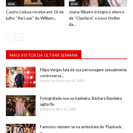
2026
2026
Casino Lisboa recebe até 26 de
Joana Ribeiro integra o elenco
julho “Rei Lear” de William...
de “Clayface”, o novo thriller
da...
MAIS VISTOS DA ÚLTIMA SEMANA
Filipe Vargas fala da sua personagem sexualmente
controversa...
posted on Fevereiro 16, 2022
Fotografada nua na banheira, Bárbara Bandeira
agita fãs
posted on Abril 15, 2020
Famosos reúnem-se na antestreia de ‘Playback’,
o...