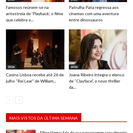
Famosos reúnem-se na
Patrulha Pata regressa aos
antestreia de ‘Playback’, o filme
cinemas com uma aventura
que celebra o...
entre dinossauros
2026
2026
Casino Lisboa recebe até 26 de
Joana Ribeiro integra o elenco
julho “Rei Lear” de William...
de “Clayface”, o novo thriller
da...
MAIS VISTOS DA ÚLTIMA SEMANA
Filipe Vargas fala da sua personagem sexualmente