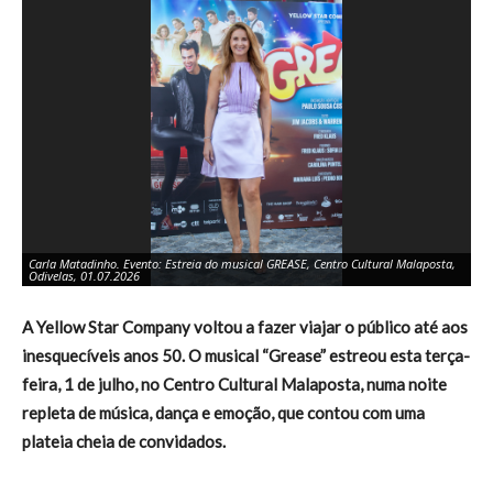
Carla Matadinho. Evento: Estreia do musical GREASE, Centro Cultural Malaposta,
Ca
Odivelas, 01.07.2026
Od
A Yellow Star Company voltou a fazer viajar o público até aos
inesquecíveis anos 50. O musical “Grease” estreou esta terça-
feira, 1 de julho, no Centro Cultural Malaposta, numa noite
repleta de música, dança e emoção, que contou com uma
plateia cheia de convidados.