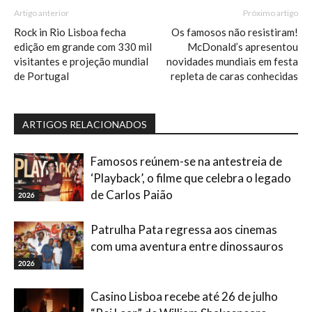
Artigo anterior
Próximo artigo
Rock in Rio Lisboa fecha
Os famosos não resistiram!
edição em grande com 330 mil
McDonald’s apresentou
visitantes e projeção mundial
novidades mundiais em festa
de Portugal
repleta de caras conhecidas
ARTIGOS RELACIONADOS
Famosos reúnem-se na antestreia de
‘Playback’, o filme que celebra o legado
de Carlos Paião
2026
Patrulha Pata regressa aos cinemas
com uma aventura entre dinossauros
2026
Casino Lisboa recebe até 26 de julho