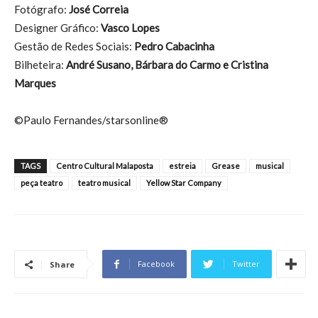
Fotógrafo:
José Correia
Designer Gráfico:
Vasco Lopes
Gestão de Redes Sociais:
Pedro Cabacinha
Bilheteira:
André Susano, Bárbara do Carmo e Cristina
Marques
©Paulo Fernandes/starsonline®
TAGS
Centro Cultural Malaposta
estreia
Grease
musical
peça teatro
teatro musical
Yellow Star Company
Facebook
Twitter
Share