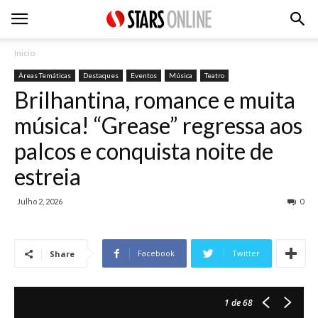
Inicio
Áreas Temáticas
Destaques
Eventos
Música
Teatro
Brilhantina, romance e muita
música! “Grease” regressa aos
palcos e conquista noite de
estreia
Julho 2, 2026
0
Facebook
Twitter
Share
1
de 68