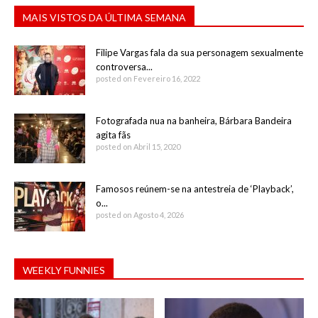
MAIS VISTOS DA ÚLTIMA SEMANA
Filipe Vargas fala da sua personagem sexualmente
controversa...
posted on Fevereiro 16, 2022
Fotografada nua na banheira, Bárbara Bandeira
agita fãs
posted on Abril 15, 2020
Famosos reúnem-se na antestreia de ‘Playback’,
o...
posted on Agosto 4, 2026
WEEKLY FUNNIES