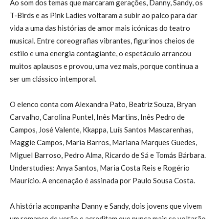
Ao som dos temas que marcaram gerações, Danny, Sandy, os
T-Birds e as Pink Ladies voltaram a subir ao palco para dar
vida a uma das histórias de amor mais icónicas do teatro
musical. Entre coreografias vibrantes, figurinos cheios de
estilo e uma energia contagiante, o espetáculo arrancou
muitos aplausos e provou, uma vez mais, porque continua a
ser um clássico intemporal.
O elenco conta com Alexandra Pato, Beatriz Souza, Bryan
Carvalho, Carolina Puntel, Inês Martins, Inês Pedro de
Campos, José Valente, Kkappa, Luís Santos Mascarenhas,
Maggie Campos, Maria Barros, Mariana Marques Guedes,
Miguel Barroso, Pedro Alma, Ricardo de Sá e Tomás Bárbara.
Understudies: Anya Santos, Maria Costa Reis e Rogério
Maurício. A encenação é assinada por Paulo Sousa Costa.
A história acompanha Danny e Sandy, dois jovens que vivem
um romance de verão e acreditam que nunca mais se voltarão