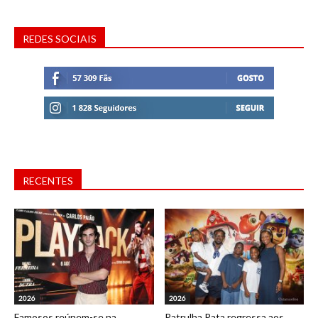
REDES SOCIAIS
RECENTES
2026
2026
Famosos reúnem-se na
Patrulha Pata regressa aos