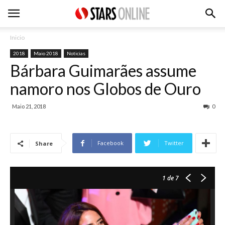
Inicio
2018
Maio 2018
Noticias
Bárbara Guimarães assume
namoro nos Globos de Ouro
Maio 21, 2018
0
Facebook
Twitter
Share
1
de 7