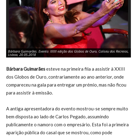
Bárbara Guimarães. Evento: XXIII edição dos Globos de Ouro, Coliseu dos Recreios,
Bá
Lisboa, 20.05.2018
Co
Bárbara Guimarães
esteve na primeira fila a assistir à XXIII
dos Globos de Ouro, contrariamente ao ano anterior, onde
compareceu na gala para entregar um prémio, mas não ficou
para assistir à emissão.
A antiga apresentadora do evento mostrou-se sempre muito
bem disposta ao lado de Carlos Pegado, assumindo
publicamente o namoro com o empresário. Esta foi a primeira
aparição pública do casal que se mostrou, como pode