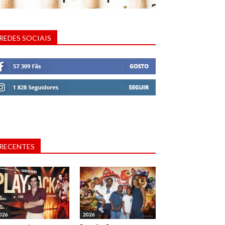
REDES SOCIAIS
RECENTES
026
2026
a. Evento: Lançamento do novo livro de Judite Sousa "Político Esfaqueado ou é Morto ou é Eleit