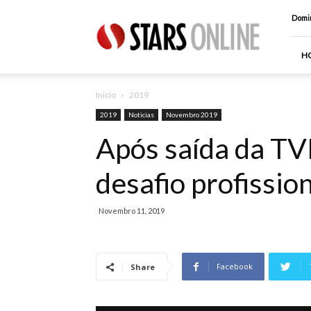
Stars
Domin
Online
H
Inicio
2019
2019
Noticias
Novembro 2019
Após saída da TVI
desafio profissio
Novembro 11, 2019
Facebook
Share