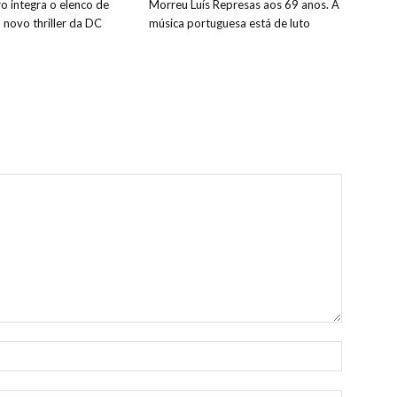
o integra o elenco de
Morreu Luís Represas aos 69 anos. A
o novo thriller da DC
música portuguesa está de luto