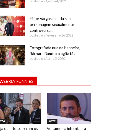
posted on Agosto 4, 2026
Filipe Vargas fala da sua
personagem sexualmente
controversa...
posted on Fevereiro 16, 2022
Fotografada nua na banheira,
Bárbara Bandeira agita fãs
posted on Abril 15, 2020
WEEKLY FUNNIES
024
2022
ja quanto sofreram os
Voltámos a infernizar a