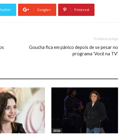
Twitter
Google+
Pinterest
Próximo artigo
os
Goucha fica em pânico depois de se pesar no
programa ‘Você na TV’
2026