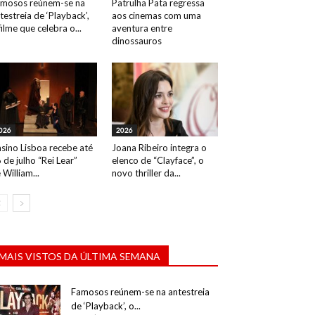
mosos reúnem-se na
Patrulha Pata regressa
testreia de ‘Playback’,
aos cinemas com uma
filme que celebra o...
aventura entre
dinossauros
026
2026
sino Lisboa recebe até
Joana Ribeiro integra o
 de julho “Rei Lear”
elenco de “Clayface”, o
 William...
novo thriller da...
MAIS VISTOS DA ÚLTIMA SEMANA
Famosos reúnem-se na antestreia
de ‘Playback’, o...