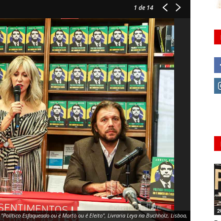
1
de 14
2
"Político Esfaqueado ou é Morto ou é Eleito", Livraria Leya na Buchholz, Lisboa,
Judite Sous
03.01.2019