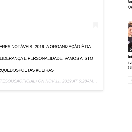
fa
Ou
RES NOTÁVEIS -2019. A ORGANIZAÇÃO É DA
2
In
LIDERANÇA E PERSONALIDADE. VAMOS A ISTO
il
Gl
RQUEDOSPOETAS #OEIRAS
TESOUSAOFICIAL) ON
NOV 11, 2019 AT 6:28AM PST