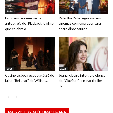
2026
2026
Famosos reúnem-se na
Patrulha Pata regressa aos
antestreia de ‘Playback’, o filme
cinemas com uma aventura
que celebra o...
entre dinossauros
2026
2026
Casino Lisboa recebe até 26 de
Joana Ribeiro integra o elenco
julho “Rei Lear” de William...
de “Clayface”, o novo thriller
da...
MAIS VISTOS DA ÚLTIMA SEMANA