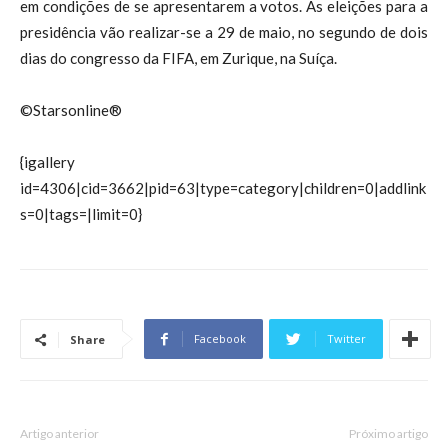
em condições de se apresentarem a votos. As eleições para a
presidência vão realizar-se a 29 de maio, no segundo de dois
dias do congresso da FIFA, em Zurique, na Suíça.
©Starsonline®
{igallery
id=4306|cid=3662|pid=63|type=category|children=0|addlink
s=0|tags=|limit=0}
Facebook
Twitter
Share
Artigo anterior
Próximo artigo