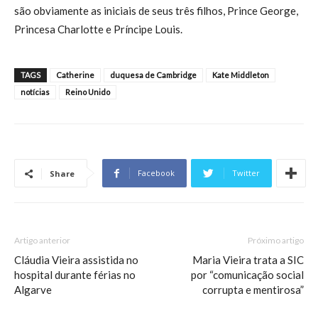
são obviamente as iniciais de seus três filhos, Prince George,
Princesa Charlotte e Príncipe Louis.
TAGS
Catherine
duquesa de Cambridge
Kate Middleton
notícias
Reino Unido
Facebook
Twitter
Share
Artigo anterior
Próximo artigo
Cláudia Vieira assistida no
Maria Vieira trata a SIC
hospital durante férias no
por “comunicação social
Algarve
corrupta e mentirosa”