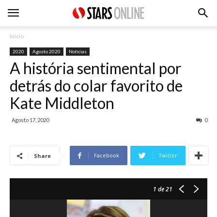
Inicio
2020
Agosto 2020
Noticias
A história sentimental por
detrás do colar favorito de
Kate Middleton
Agosto 17, 2020
0
Facebook
Twitter
Share
1
de 21