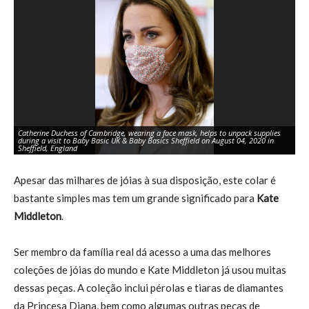
Catherine Duchess of Cambridge, wearing a face mask, helps to unpack supplies
A 
during a visit to Baby Basic UK & Baby Basics Sheffield on August 04, 2020 in
qu
Sheffield, England
trê
Apesar das milhares de jóias à sua disposição, este colar é
bastante simples mas tem um grande significado para
Kate
Middleton
.
Ser membro da família real dá acesso a uma das melhores
coleções de jóias do mundo e Kate Middleton já usou muitas
dessas peças. A coleção inclui pérolas e tiaras de diamantes
da Princesa Diana, bem como algumas outras peças de