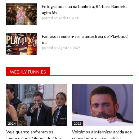
Fotografada nua na banheira, Bárbara Bandeira
agita fãs
posted on Abril 15, 2020
Famosos reúnem-se na antestreia de ‘Playback’,
o...
posted on Agosto 4, 2026
WEEKLY FUNNIES
2024
2022
Veja quanto sofreram os
Voltámos a infernizar a vida aos
famosos nos Globos de Ouro
convidados na passadeira