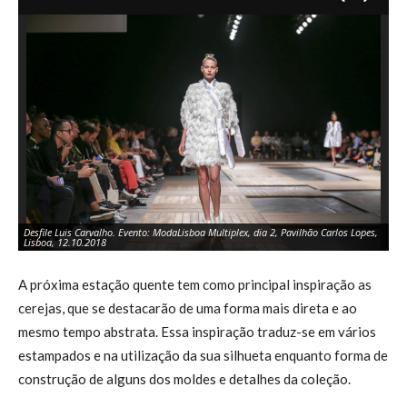
Desfile Luis Carvalho. Evento: ModaLisboa Multiplex, dia 2, Pavilhão Carlos Lopes,
De
Lisboa, 12.10.2018
Li
A próxima estação quente tem como principal inspiração as
cerejas, que se destacarão de uma forma mais direta e ao
mesmo tempo abstrata. Essa inspiração traduz-se em vários
estampados e na utilização da sua silhueta enquanto forma de
construção de alguns dos moldes e detalhes da coleção.