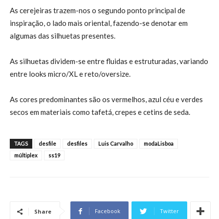
As cerejeiras trazem-nos o segundo ponto principal de
inspiração, o lado mais oriental, fazendo-se denotar em
algumas das silhuetas presentes.
As silhuetas dividem-se entre fluidas e estruturadas, variando
entre looks micro/XL e reto/oversize.
As cores predominantes são os vermelhos, azul céu e verdes
secos em materiais como tafetá, crepes e cetins de seda.
TAGS
desfile
desfiles
Luis Carvalho
modaLisboa
múltiplex
ss19
Facebook
Twitter
Share