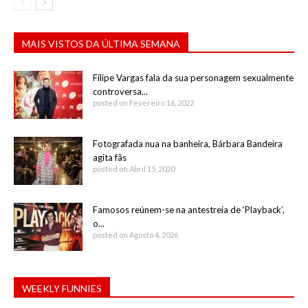
MAIS VISTOS DA ÚLTIMA SEMANA
Filipe Vargas fala da sua personagem sexualmente
controversa...
posted on Fevereiro 16, 2022
Fotografada nua na banheira, Bárbara Bandeira
agita fãs
posted on Abril 15, 2020
Famosos reúnem-se na antestreia de ‘Playback’,
o...
posted on Agosto 4, 2026
WEEKLY FUNNIES