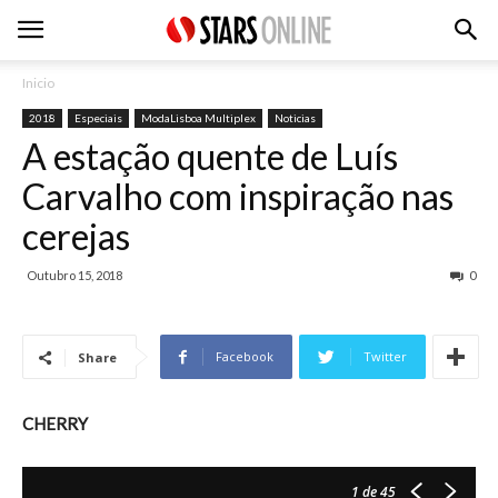
Inicio
2018
Especiais
ModaLisboa Multiplex
Noticias
A estação quente de Luís
Carvalho com inspiração nas
cerejas
Outubro 15, 2018
0
Facebook
Twitter
Share
CHERRY
1
de 45