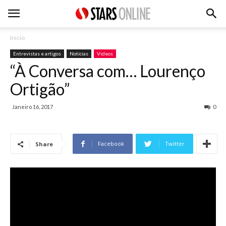
Inicio
Entrevistas e artigos
Noticias
Videos
“À Conversa com… Lourenço
Ortigão”
Janeiro 16, 2017
0
Facebook
Twitter
Share