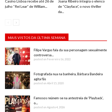
Casino Lisboa recebe até 26 de
Joana Ribeiro integra o elenco
julho “Rei Lear” de William...
de “Clayface”, o novo thriller
da...
MAIS VISTOS DA ÚLTIMA SEMANA
Filipe Vargas fala da sua personagem sexualmente
controversa...
posted on Fevereiro 16, 2022
Fotografada nua na banheira, Bárbara Bandeira
agita fãs
posted on Abril 15, 2020
Famosos reúnem-se na antestreia de ‘Playback’,
o...
posted on Agosto 4, 2026