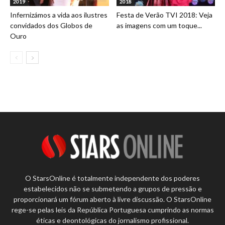
2019
2018
Infernizámos a vida aos ilustres
Festa de Verão TVI 2018: Veja
convidados dos Globos de
as imagens com um toque...
Ouro
O StarsOnline é totalmente independente dos poderes
estabelecidos não se submetendo a grupos de pressão e
proporcionará um fórum aberto à livre discussão. O StarsOnline
rege-se pelas leis da República Portuguesa cumprindo as normas
éticas e deontológicas do jornalismo profissional.