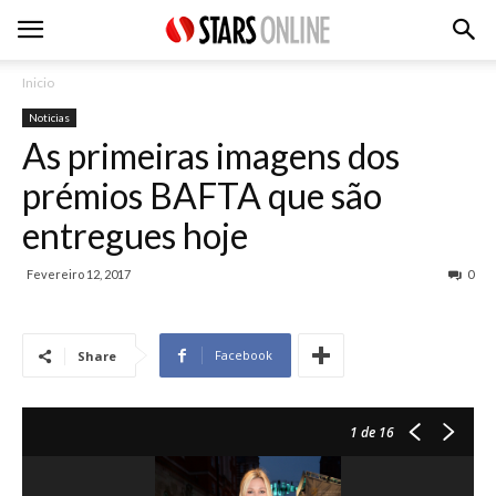
Inicio
Noticias
As primeiras imagens dos
prémios BAFTA que são
entregues hoje
Fevereiro 12, 2017
0
Facebook
Share
1
de 16