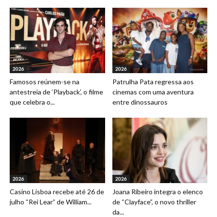
2026
2026
Famosos reúnem-se na
Patrulha Pata regressa aos
antestreia de ‘Playback’, o filme
cinemas com uma aventura
que celebra o...
entre dinossauros
2026
2026
Casino Lisboa recebe até 26 de
Joana Ribeiro integra o elenco
julho “Rei Lear” de William...
de “Clayface”, o novo thriller
da...