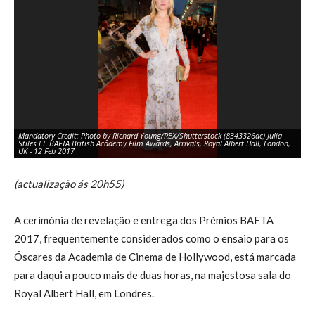
Mandatory Credit: Photo by Richard Young/REX/Shutterstock (8343326ac) Julia
Ma
Stiles EE BAFTA British Academy Film Awards, Arrivals, Royal Albert Hall, London,
Ki
UK - 12 Feb 2017
Lo
(actualização ás 20h55)
A cerimónia de revelação e entrega dos Prémios BAFTA
2017, frequentemente considerados como o ensaio para os
Óscares da Academia de Cinema de Hollywood, está marcada
para daqui a pouco mais de duas horas, na majestosa sala do
Royal Albert Hall, em Londres.