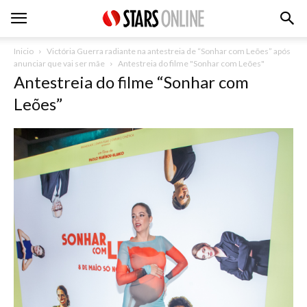
Inicio
Victória Guerra radiante na antestreia de “Sonhar com Leões” após
anunciar que vai ser mãe
Antestreia do filme "Sonhar com Leões"
Antestreia do filme “Sonhar com
Leões”