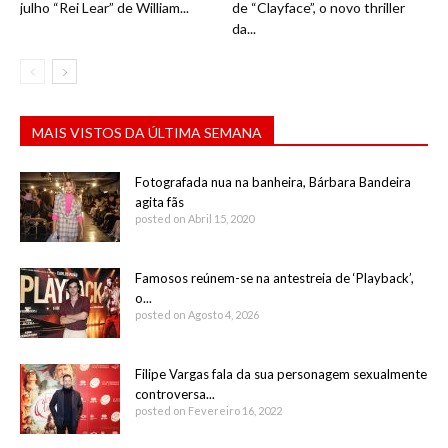
julho “Rei Lear” de William...
de “Clayface”, o novo thriller
da...
MAIS VISTOS DA ÚLTIMA SEMANA
Fotografada nua na banheira, Bárbara Bandeira
agita fãs
posted on Abril 15, 2020
Famosos reúnem-se na antestreia de ‘Playback’,
o...
posted on Agosto 4, 2026
Filipe Vargas fala da sua personagem sexualmente
controversa...
posted on Fevereiro 16, 2022