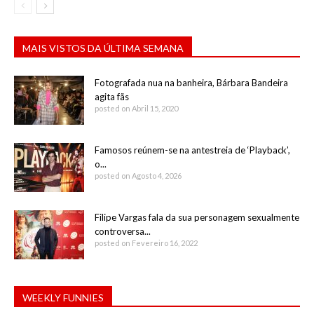
MAIS VISTOS DA ÚLTIMA SEMANA
Fotografada nua na banheira, Bárbara Bandeira
agita fãs
posted on Abril 15, 2020
Famosos reúnem-se na antestreia de ‘Playback’,
o...
posted on Agosto 4, 2026
Filipe Vargas fala da sua personagem sexualmente
controversa...
posted on Fevereiro 16, 2022
WEEKLY FUNNIES