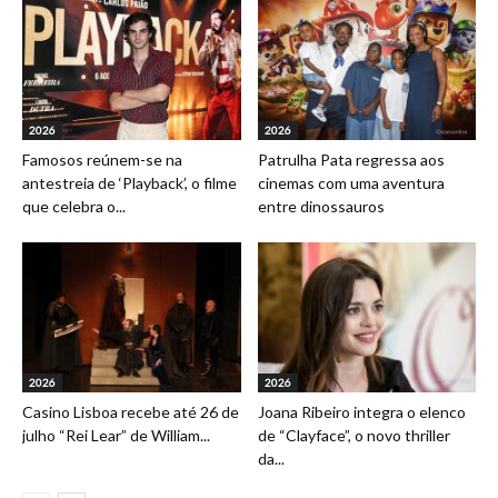
2026
2026
Famosos reúnem-se na
Patrulha Pata regressa aos
antestreia de ‘Playback’, o filme
cinemas com uma aventura
que celebra o...
entre dinossauros
2026
2026
Casino Lisboa recebe até 26 de
Joana Ribeiro integra o elenco
julho “Rei Lear” de William...
de “Clayface”, o novo thriller
da...