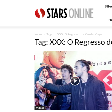
Stars
Sábad
Online
H
Inicio
Tags
XXX: O Regresso de Xander Cage
Tag: XXX: O Regresso 
Videos