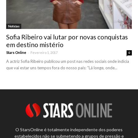
Noticias
Sofia Ribeiro vai lutar por novas conquistas
em destino mistério
-
Stars Online
Fevereiro 1, 2017
0
A actriz Sofia Ribeiro publicou um post nas redes sociais onde indicia
que vai estar uns tempos fora do nosso país: “Lá longe, onde...
O StarsOnline é totalmente independente dos poderes
estabelecidos não se submetendo a grupos de pressão e