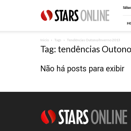
Stars
Sábad
Online
H
Inicio
Tags
Tendências Outono/Inverno 2013
Tag: tendências Outon
Não há posts para exibir