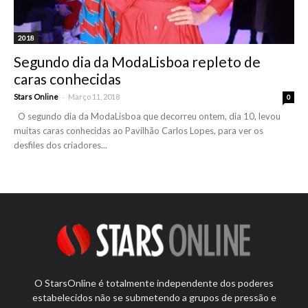
2018
Segundo dia da ModaLisboa repleto de
caras conhecidas
-
Stars Online
Março 11, 2018
0
O segundo dia da ModaLisboa que decorreu ontem, dia 10, levou
muitas caras conhecidas ao Pavilhão Carlos Lopes, para ver os
desfiles dos criadores...
O StarsOnline é totalmente independente dos poderes
estabelecidos não se submetendo a grupos de pressão e