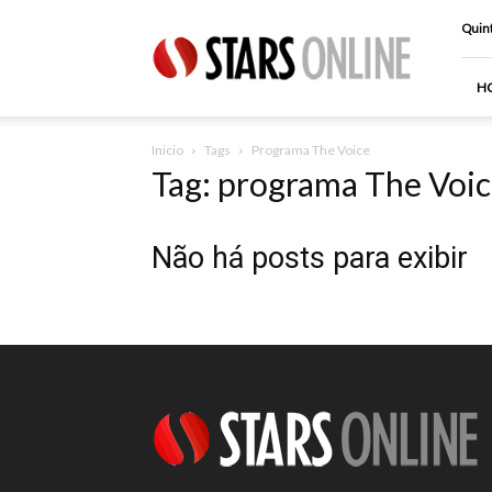
Stars
Quint
Online
H
Inicio
Tags
Programa The Voice
Tag: programa The Voi
Não há posts para exibir