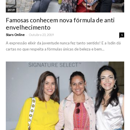
2019
Famosas conhecem nova fórmula de anti
envelhecimento
-
Stars Online
Outubro 23, 2019
1
A expressão elixir da juventude nunca fez tanto sentido! E a Isdin dá
cartas no que respeita a fórmulas únicas de beleza e bem...