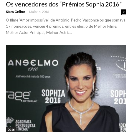
Os vencedores dos “Prémios Sophia 2016”
-
Stars Online
Maio 14, 2016
0
O filme ‘Amor impossível‘ de António-Pedro Vasconcelos que somava
17 nomeações, venceu 4 prémios, entres eles: o de Melhor Filme,
Melhor Actor Principal, Melhor Actriz...
2016