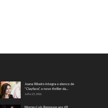
Joana Ribeiro integra o elenco de
“Clayface”, o novo thriller da...
Julho 23, 2026
Morreu Luís Represas aos 69