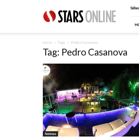
Stars
Sábad
Online
H
Inicio
Tags
Pedro Casanova
Tag: Pedro Casanova
Noticias