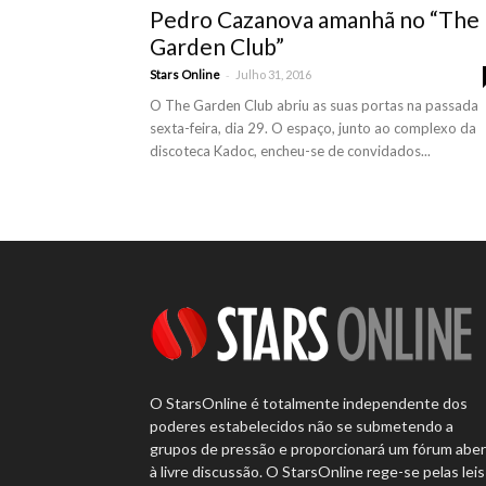
Pedro Cazanova amanhã no “The
Garden Club”
-
Stars Online
Julho 31, 2016
O The Garden Club abriu as suas portas na passada
sexta-feira, dia 29. O espaço, junto ao complexo da
discoteca Kadoc, encheu-se de convidados...
O StarsOnline é totalmente independente dos
poderes estabelecidos não se submetendo a
grupos de pressão e proporcionará um fórum abe
à livre discussão. O StarsOnline rege-se pelas leis