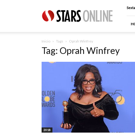
Stars
Sexta
Online
H
Inicio
Tags
Oprah Winfrey
Tag: Oprah Winfrey
2018