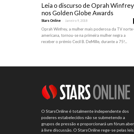
Leia o discurso de Oprah Winfrey
nos Golden Globe Awards
-
Stars Online
Janeiro 9, 2018
Oprah Winfrey, a mulher mais poderosa da TV norte
americana, tornou-se na primeira mulher negra a
receber o prémio Cecil B. DeMille, durante a 75ª...
O StarsOnline é totalmente independente dos
poderes estabelecidos não se submetendo a
grupos de pressão e proporcionará um fórum abe
à livre discussão. O StarsOnline rege-se pelas leis