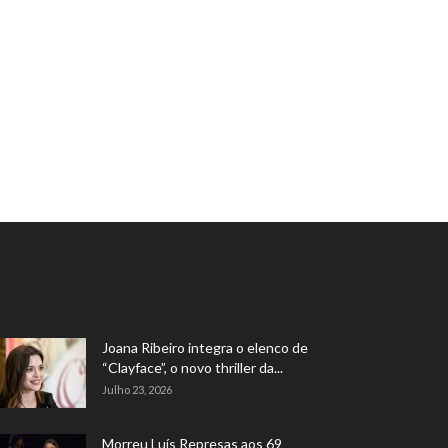
Joana Ribeiro integra o elenco de
“Clayface”, o novo thriller da...
Julho 23, 2026
Morreu Luís Represas aos 69