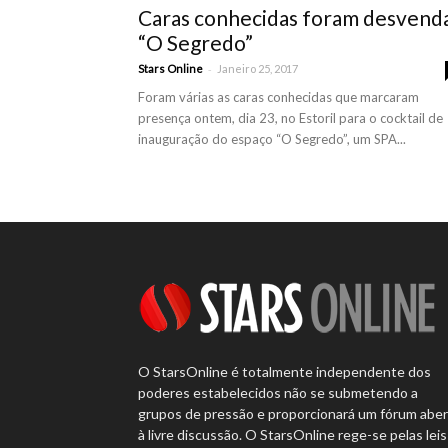
Caras conhecidas foram desvend
“O Segredo”
-
Stars Online
Janeiro 25, 2017
Foram várias as caras conhecidas que marcaram
presença ontem, dia 23, no Estoril para o cocktail de
inauguração do espaço “O Segredo”, um SPA...
O StarsOnline é totalmente independente dos
poderes estabelecidos não se submetendo a
grupos de pressão e proporcionará um fórum abe
à livre discussão. O StarsOnline rege-se pelas leis