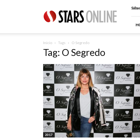
Stars
Sábad
Online
H
Inicio
Tags
O Segredo
Tag: O Segredo
2017