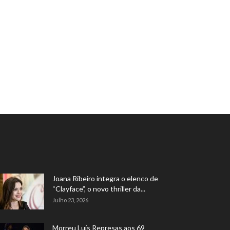
Joana Ribeiro integra o elenco de
“Clayface”, o novo thriller da...
Julho 23, 2026
Morreu Luís Represas aos 69