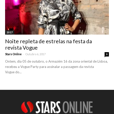
2017
Noite repleta de estrelas na festa da
revista Vogue
-
Stars Online
Outubro 6, 2017
0
Ontem, dia 05 de outubro, o Armazém 16 da zona oriental de Lisboa,
recebeu a Vogue Party para assinalar a passagem da revista
Vogue do...