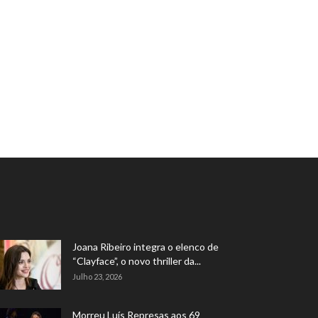
Joana Ribeiro integra o elenco de
“Clayface”, o novo thriller da...
Julho 23, 2026
Morreu Luís Represas aos 69