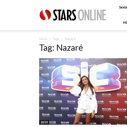
Stars
Sexta
Online
H
Inicio
Tags
Nazaré
Tag: Nazaré
2019