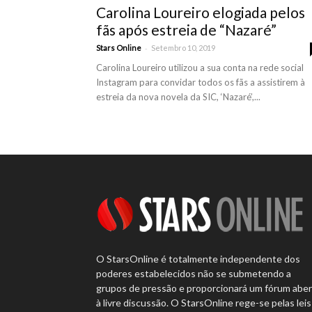
Carolina Loureiro elogiada pelos
fãs após estreia de “Nazaré”
-
Stars Online
Setembro 10, 2019
Carolina Loureiro utilizou a sua conta na rede social
Instagram para convidar todos os fãs a assistirem à
estreia da nova novela da SIC, ‘Nazaré’,...
O StarsOnline é totalmente independente dos
poderes estabelecidos não se submetendo a
grupos de pressão e proporcionará um fórum abe
à livre discussão. O StarsOnline rege-se pelas leis