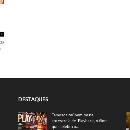
0
 da
s
DESTAQUES
Famosos reúnem-se na
antestreia de ‘Playback’, o filme
que celebra o...