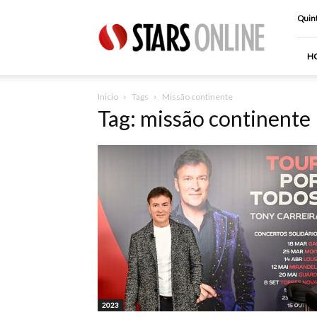
Stars
Quint
Online
H
Inicio
Tags
Missão continente
Tag: missão continente
2023