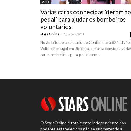
2021
Várias caras conhecidas ‘deram ao
pedal’ para ajudar os bombeiros
voluntários
-
Stars Online
Agosto 5, 2021
No âmbito do patrocínio do Continente à 82ª edição
Volta a Portugal em Bicicleta, a marca convidou vária
caras conhecidas para pedalarem...
O StarsOnline é totalmente independente dos
poderes estabelecidos não se submetendo a