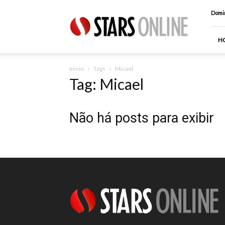
Stars
Domin
Online
H
Inicio
Tags
Micael
Tag: Micael
Não há posts para exibir