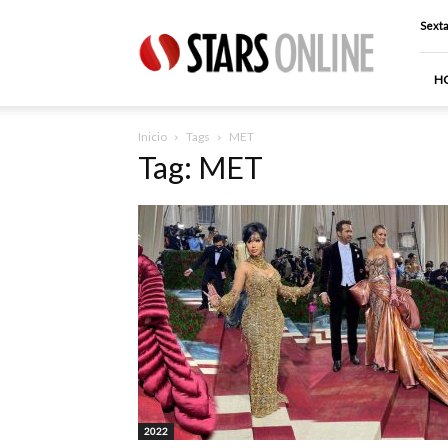
Stars
Sexta
Online
H
Inicio
Tags
MET
Tag: MET
2022