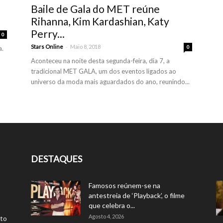
Baile de Gala do MET reúne
Rihanna, Kim Kardashian, Katy
Perry...
0
-
Stars Online
Maio 8, 2018
0
a.
Aconteceu na noite desta segunda-feira, dia 7, a
tradicional MET GALA, um dos eventos ligados ao
universo da moda mais aguardados do ano, reunindo...
DESTAQUES
Famosos reúnem-se na
antestreia de ‘Playback’, o filme
que celebra o...
Agosto 4, 2026
rto