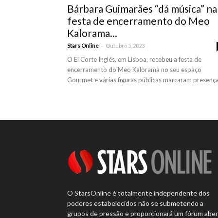
Bárbara Guimarães “dá música” na
festa de encerramento do Meo
Kalorama...
-
Stars Online
Outubro 5, 2023
O El Corte Inglés, em Lisboa, recebeu a festa de
encerramento do Meo Kalorama no seu espaço
Gourmet e várias figuras públicas marcaram presença
O StarsOnline é totalmente independente dos
poderes estabelecidos não se submetendo a
grupos de pressão e proporcionará um fórum abe