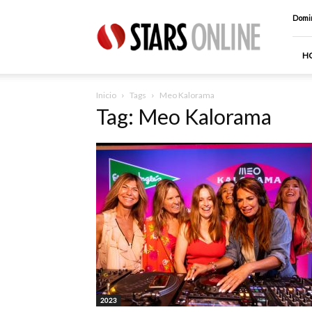
Stars
Domin
Online
H
Inicio
Tags
Meo Kalorama
Tag: Meo Kalorama
2023