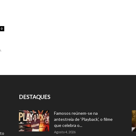
0
.
DESTAQUES
Famosos reúnem-se na
antestreia de ‘Playback’, o filme
que celebra o...
Agosto 4, 2026
rto