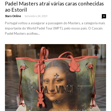
Padel Masters atrai várias caras conhecidas
ao Estoril
-
Stars Online
Setembro 24, 2019
0
Portugal voltou a assegurar a passagem do Masters, a categoria mais
importante do World Padel Tour (WPT), pelo nosso país. O Cascais
Padel Masters acolheu...