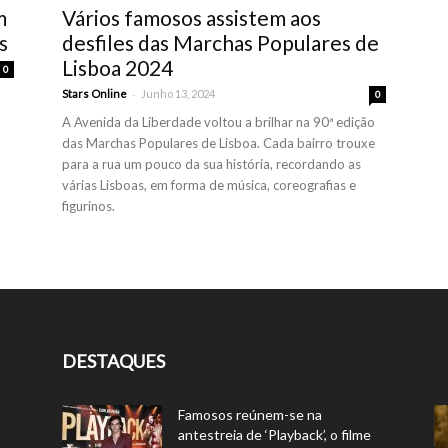
m
Vários famosos assistem aos
s
desfiles das Marchas Populares de
Lisboa 2024
0
-
Stars Online
Junho 13, 2024
0
A Avenida da Liberdade voltou a brilhar na 90ª edição
das Marchas Populares de Lisboa. Cada bairro trouxe
para a rua um pouco da sua história, recordando as
várias Lisboas, em forma de música, coreografias e
figurinos.
DESTAQUES
Famosos reúnem-se na
antestreia de ‘Playback’, o filme