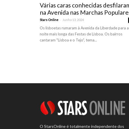
Várias caras conhecidas desfilara
na Avenida nas Marchas Populare
-
Stars Online
Junho 13, 2024
Os lisboetas rumaram à Avenida da Liberdade para a
noite mais longa das Festas de Lisboa. Os bairros
cantaram "Lisboa e o Tejo", tema...
O StarsOnline é totalmente independente dos