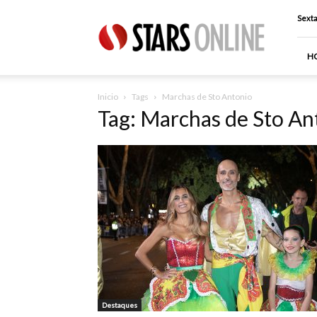
Stars
Sexta
Online
H
Inicio
Tags
Marchas de Sto Antonio
Tag: Marchas de Sto An
Destaques