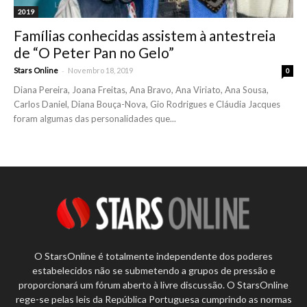
2019
Famílias conhecidas assistem à antestreia
de “O Peter Pan no Gelo”
-
Stars Online
Novembro 18, 2019
0
Diana Pereira, Joana Freitas, Ana Bravo, Ana Viriato, Ana Sousa,
Carlos Daniel, Diana Bouça-Nova, Gio Rodrigues e Cláudia Jacques
foram algumas das personalidades que...
O StarsOnline é totalmente independente dos poderes
estabelecidos não se submetendo a grupos de pressão e
proporcionará um fórum aberto à livre discussão. O StarsOnline
rege-se pelas leis da República Portuguesa cumprindo as normas