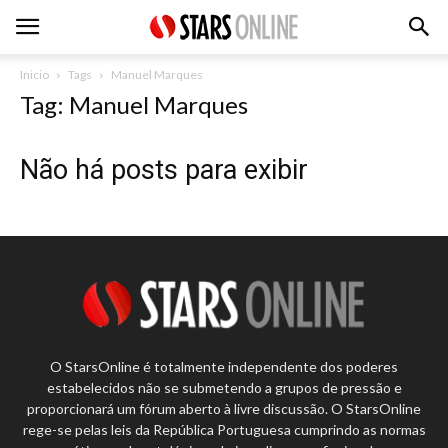
Inicio
Tags
Manuel Marques
Tag: Manuel Marques
Não há posts para exibir
O StarsOnline é totalmente independente dos poderes
estabelecidos não se submetendo a grupos de pressão e
proporcionará um fórum aberto à livre discussão. O StarsOnline
rege-se pelas leis da República Portuguesa cumprindo as normas