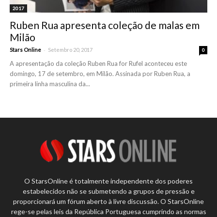
2017
Ruben Rua apresenta coleção de malas em
Milão
-
Stars Online
Setembro 20, 2017
0
A apresentação da coleção Ruben Rua for Rufel aconteceu este
domingo, 17 de setembro, em Milão. Assinada por Ruben Rua, a
primeira linha masculina da...
O StarsOnline é totalmente independente dos poderes
estabelecidos não se submetendo a grupos de pressão e
proporcionará um fórum aberto à livre discussão. O StarsOnline
rege-se pelas leis da República Portuguesa cumprindo as normas