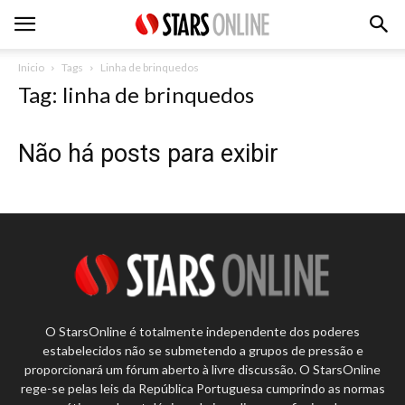
Inicio
Tags
Linha de brinquedos
Tag: linha de brinquedos
Não há posts para exibir
O StarsOnline é totalmente independente dos poderes
estabelecidos não se submetendo a grupos de pressão e
proporcionará um fórum aberto à livre discussão. O StarsOnline
rege-se pelas leis da República Portuguesa cumprindo as normas